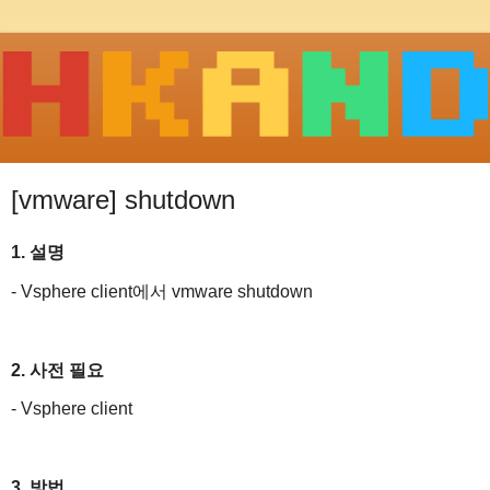
[vmware] shutdown
1. 설명
- Vsphere client에서 vmware shutdown
2. 사전 필요
- Vsphere client
3. 방법