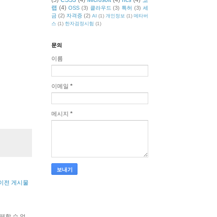
(5)
CSS3
(4)
Microsoft
(4)
ncs
(4)
코
랩
(4)
OSS
(3)
클라우드
(3)
특허
(3)
세
금
(2)
자격증
(2)
AI
(1)
개인정보
(1)
메타버
스
(1)
한자검정시험
(1)
문의
이름
이메일
*
메시지
*
이전 게시물
 삭제할 수 없