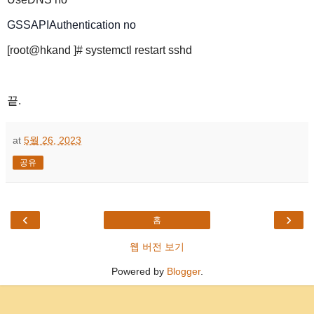
GSSAPIAuthentication no
[root@hkand ]# systemctl restart sshd
끝.
at
5월 26, 2023
공유
‹
›
홈
웹 버전 보기
Powered by
Blogger
.