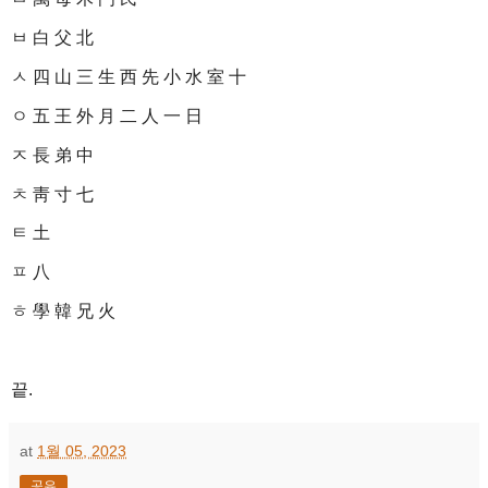
ㅂ 白 父 北
ㅅ 四 山 三 生 西 先 小 水 室 十
ㅇ 五 王 外 月 二 人 一 日
ㅈ 長 弟 中
ㅊ 靑 寸 七
ㅌ 土
ㅍ 八
ㅎ 學 韓 兄 火
끝.
at
1월 05, 2023
공유