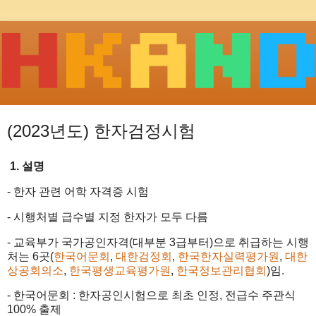
(2023년도) 한자검정시험
1. 설명
- 한자 관련 어학 자격증 시험
- 시행처별 급수별 지정 한자가 모두 다름
- 교육부가 국가공인자격(대부분 3급부터)으로 취급하는 시행
처는 6곳(
한국어문회
,
대한검정회
,
한국한자실력평가원
,
대한
상공회의소
,
한국평생교육평가원
,
한국정보관리협회
)임.
- 한국어문회 : 한자공인시험으로 최초 인정, 전급수 주관식
100% 출제